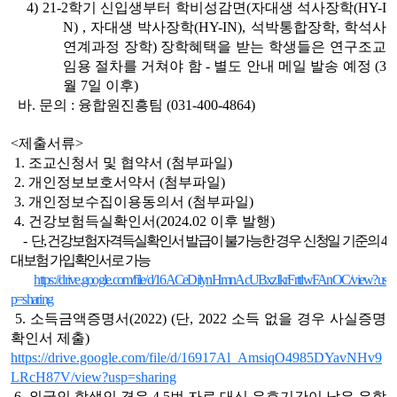
4) 21-2학기 신입생부터 학비성감면(자대생 석사장학(HY-I
N) , 자대생 박사장학(HY-IN), 석박통합장학, 학석사
연계과정 장학) 장학혜택을 받는 학생들은 연구조교
임용 절차를 거쳐야 함 - 별도 안내 메일 발송 예정 (3
월 7일 이후)
바. 문의 : 융합원진흥팀 (031-400-4864)
<제출서류>
1. 조교신청서 및 협약서 (첨부파일)
2. 개인정보보호서약서 (첨부파일)
3. 개인정보수집이용동의서 (첨부파일)
4. 건강보험득실확인서(2024.02 이후 발행)
-
단, 건강보험자격득실확인서 발급이 불가능한 경우 신청일 기준의 4
대보험 가입확인서로 가능
https://drive.google.com/file/d/16ACeDilynHmnAcUBxzIkrFrttlwFAnOC/view?us
p=sharing
5. 소득금액증명서(2022) (단, 2022 소득 없을 경우 사실증명
확인서 제출)
https://drive.google.com/file/d/16917Al_AmsiqO4985DYavNHv9
LRcH87V/view?usp=sharing
6. 외국인 학생인 경우 4,5번 자료 대신 유효기간이 남은 유학