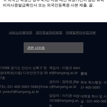
비자사증발급확인서 또는 외국인등록증 사본 제출. 끝.
서비스이용약관
개인정보처리방침
이메일무단수집거부
관련 사이트
15588 경기도 안산시 상록구 한
책임자 : 이형규 dani
양대학로(사동) 디자인연구관 30
el@hanyang.ac.kr
문의
7호
관리자 : 정태권 jtkp
학부 학사행정 : 0
TEL: 031-400-5683~5686
|
Emai
c@hanyang.ac.kr
31-400-5685
l: ymech@hanyang.ac.kr
담당자 : 이지윤 sujy
대학원 학사 및 시
1018@hanyang.ac.
설 : 031-400-568
kr
6