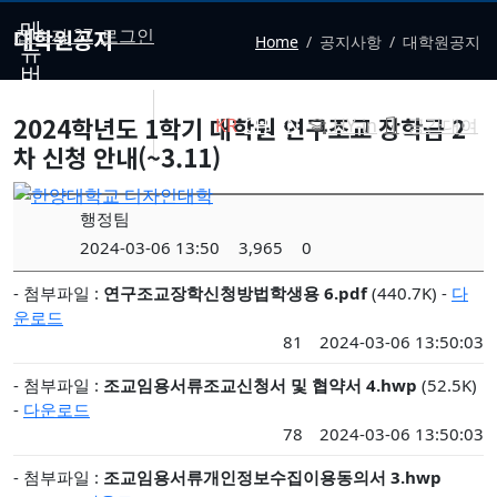
메
대학원공지
접속자 27
로그인
Home
공지사항
대학원공지
뉴
버
튼
2024학년도 1학기 대학원 연구조교 장학금 2
KR
CH
EN
HY-in
공간대여
차 신청 안내(~3.11)
행정팀
2024-03-06 13:50
3,965
0
- 첨부파일 :
연구조교장학신청방법학생용 6.pdf
(440.7K) -
다
운로드
81
2024-03-06 13:50:03
- 첨부파일 :
조교임용서류조교신청서 및 협약서 4.hwp
(52.5K)
-
다운로드
78
2024-03-06 13:50:03
- 첨부파일 :
조교임용서류개인정보수집이용동의서 3.hwp